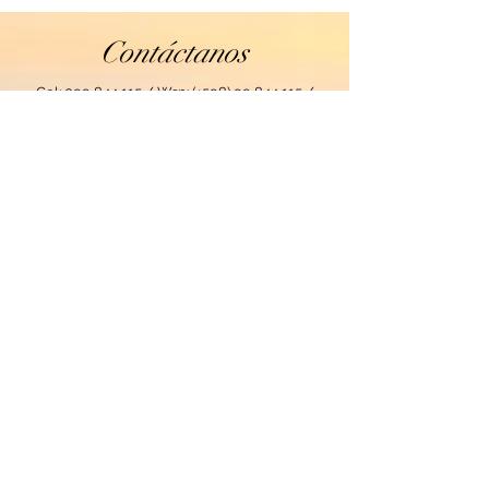
Contáctanos
Cel:
099 844 115
/ Wsp: (+598)
99 844 115
/
e-mail: encamino
1320@gmail.com
ENVIAR