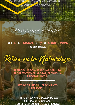
fitomedicina del Uruguay y la medicina de la
amazonia peruana.
Próximos eventos
DEL
28
DE
MARZO
AL
7
DE
ABRIL
/
2026
EN URUGUAY
RETIRO DIRIGIDO A PERSONAS CON USO
PROBLEMÁTICO DE DROGAS, ALCOHOL Y
PSICOFÁRMACOS.
RETIRO DIRIGIDO AL CRECIMIENTO
PERSONAL
RETIRO EN LA NATURALEZA DE LAS
SIERRAS DE URUGUAY.
USO DE MEDITACIÓN,
YOGA Y PLANTAS